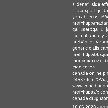
sildenafil side ef
title=expert-guid
you#discuss">Vi
href=http://mad
qa=user&qa_1=joh
india pharmacy v
href="https://vis
generic cialis ca
href=http://bbs.
mod=space&uid=1
medication
canada online ph
24587.html">Via
www.canadianp
href=https://pic
canada drug sto
10.06.2020
-
aqm