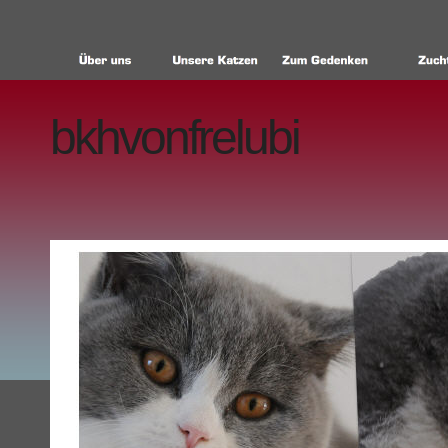
bkhvonfrelubi