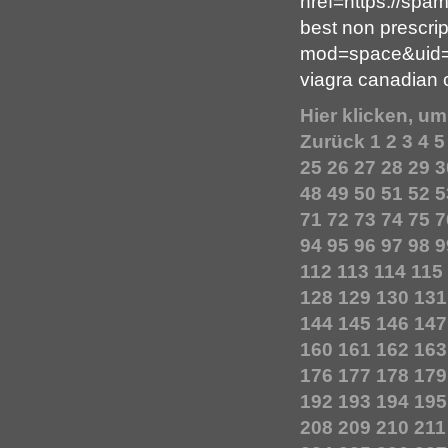
href=https://sp
best non prescri
mod=space&uid=
viagra canadian 
Hier klicken, u
Zurück
1
2
3
4
5
25
26
27
28
29
3
48
49
50
51
52
5
71
72
73
74
75
7
94
95
96
97
98
9
112
113
114
115
128
129
130
131
144
145
146
147
160
161
162
163
176
177
178
179
192
193
194
195
208
209
210
211