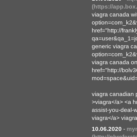
(https://app.b
viagra canada wit
option=com_k2&v
href="http://fran
qa=user&qa_1=j
generic viagra ca
option=com_k2&v
viagra canada on
href="http://bol
mod=space&uid=
viagra canadian 
>viagra</a> <a hr
assist-you-deal-
viagra</a> viagr
10.06.2020
-
mym
(http://nbrefera