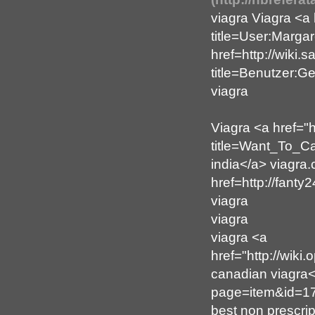
viagra Viagra <a 
title=User:Marga
href=http://wiki.
title=Benutzer:G
viagra
Viagra <a href="h
title=Want_To_C
india</a> viagra
href=http://fanty
viagra
viagra
viagra <a
href="http://wi
canadian viagra</
page=item&id=17
best non prescrip