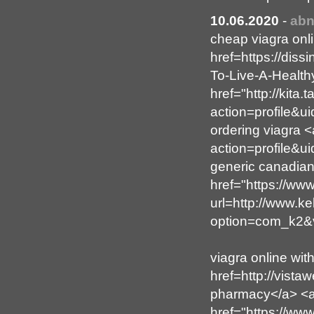
10.06.2020
-
abn
cheap viagra on
href=https://dis
To-Live-A-Health
href="http://kita
action=profile&u
ordering viagra 
action=profile&u
generic canadia
href="https://www
url=http://www.k
option=com_k2&v
viagra online wit
href=http://vist
pharmacy</a> <
href="https://ww