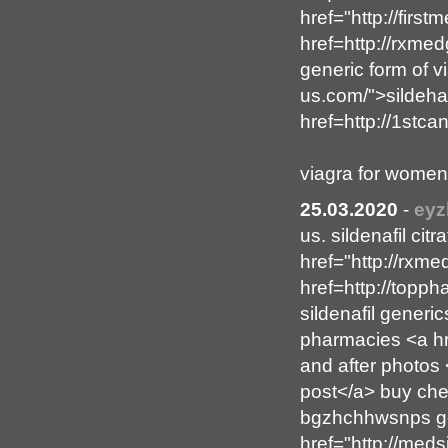
href="http://fir
href=http://rxme
generic form of v
us.com/">sildehaf
href=http://1stc
viagra for women 
25.03.2020
-
eyz
us. sildenafil ci
href="http://rxme
href=http://topp
sildenafil gener
pharmacies <a hre
and after photos 
post</a> buy chea
bgzhchhwsnps gen
href="http://med