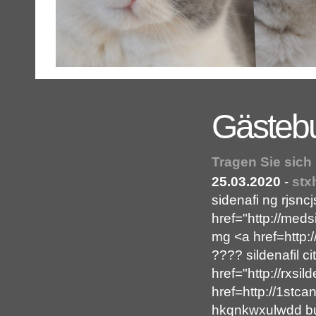
Gästeb
Tragen Sie sich
25.03.2020
-
stx
sidenafi ng rjsnc
href="http://medsi
mg <a href=http:
???? sildenafil c
href="http://rxsi
href=http://1stc
hkqnkwxulwdd b