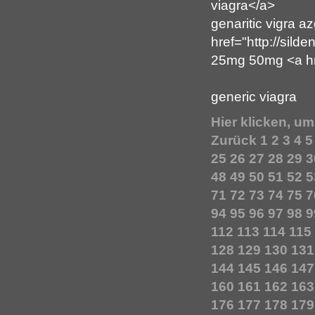
viagra</a>
genaritic vigra a
href="http://sild
25mg 50mg <a href
generic viagra
Hier klicken, u
Zurück
1
2
3
4
5
25
26
27
28
29
3
48
49
50
51
52
5
71
72
73
74
75
7
94
95
96
97
98
9
112
113
114
115
128
129
130
131
144
145
146
147
160
161
162
163
176
177
178
179