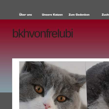
bkhvonfrelubi