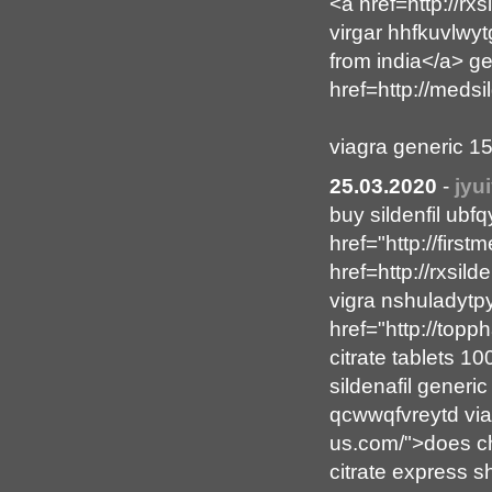
<a href=http://rx
virgar hhfkuvlwyt
from india</a> g
href=http://medsi
viagra generic 1
25.03.2020
-
jyu
buy sildenfil ubfq
href="http://fir
href=http://rxsil
vigra nshuladytpy
href="http://top
citrate tablets 1
sildenafil generic
qcwwqfvreytd viag
us.com/">does che
citrate express s