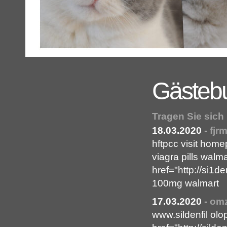
Gästeb
Tragen Sie sich
18.03.2020
-
fjrm
hftpcc visit home
viagra pills walm
href="http://si1d
100mg walmart
17.03.2020
-
omz
www.sildenfil olo