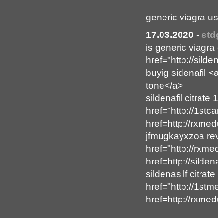
generic viagra u
17.03.2020
-
std
is generic viagra
href="http://sild
buyig sidenafil 
tone</a>
sildenafil citrate
href="http://1stc
href=http://rxmedu
jfmugkayxzoa rev
href="http://rxm
href=http://silde
sildenasilf citrat
href="http://1st
href=http://rxme