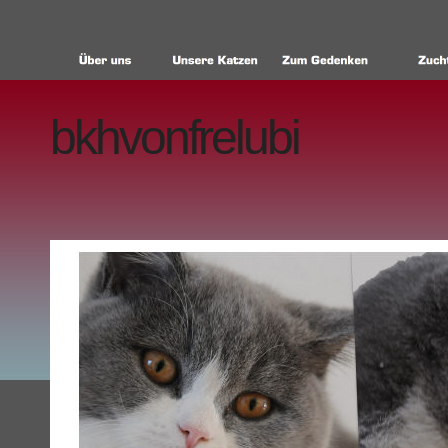
bkhvonfrelubi