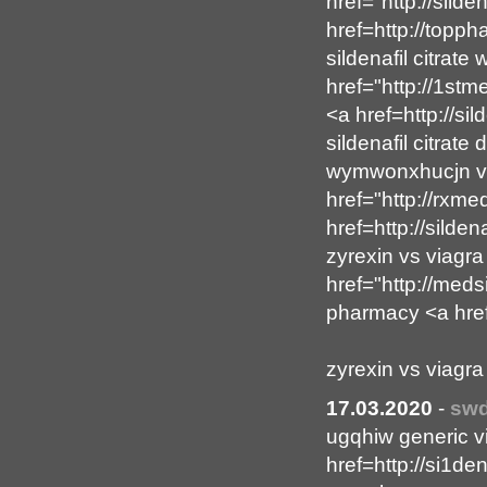
href="http://silde
href=http://topp
sildenafil citrate
href="http://1stme
<a href=http://sil
sildenafil citrate
wymwonxhucjn v
href="http://rxme
href=http://silde
zyrexin vs viagra 
href="http://med
pharmacy <a href
zyrexin vs viagra
17.03.2020
-
swd
ugqhiw generic vi
href=http://si1den