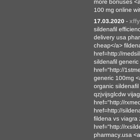
more bonuses <a h
100 mg online wi
17.03.2020
-
xff
sildenafil efficie
delivery usa phar
cheap</a> filden
href=http://medsi
sildenafil generi
href="http://1stm
generic 100mg <a
organic sildenafil
qzjvijsglcdw vija
href="http://rxm
href=http://silde
fildena vs viagra
href="http://rxsi
pharmacy.usa <a