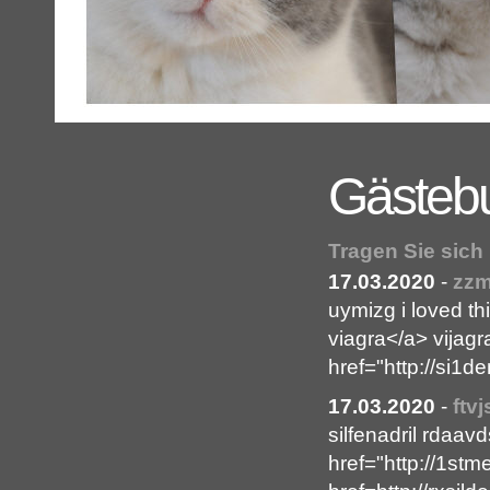
Gästeb
Tragen Sie sich
17.03.2020
-
zzm
uymizg i loved th
viagra</a> vijag
href="http://si1de
17.03.2020
-
ftv
silfenadril rdaav
href="http://1stme