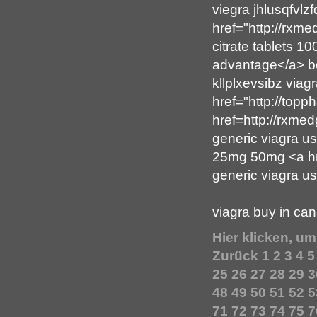
viegra jhlusqfvlzfq
href="http://rxme
citrate tablets 1
advantage</a> bes
kllplxevsibz viagr
href="http://topp
href=http://rxme
generic viagra 
25mg 50mg <a hre
generic viagra us
viagra buy in ca
Hier klicken, u
Zurück
1
2
3
4
5
25
26
27
28
29
3
48
49
50
51
52
5
71
72
73
74
75
7