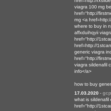
href=http://rxsild
viagra 100 mg bes
href="http://fir
mg <a href=http:/
where to buy in n
affxduihqyii via
href="http://1st
href=http://1stc
generic viagra i
href="http://firs
viagra sildenafil
info</a>
how to buy generi
17.03.2020
-
gc
what is sildenafil
href="http://1st