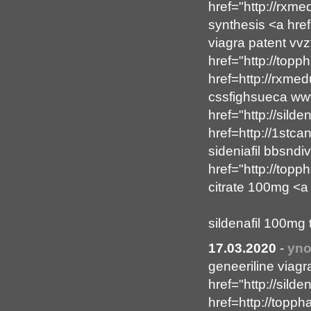
href="http://rxme
synthesis <a hre
viagra patent v
href="http://topp
href=http://rxmed
cssfighsueca www
href="http://sild
href=http://1stc
sideniafil bbsndiv
href="http://top
citrate 100mg <a 
sildenafil 100mg 
17.03.2020
-
yno
geneeriline viagr
href="http://silde
href=http://topp