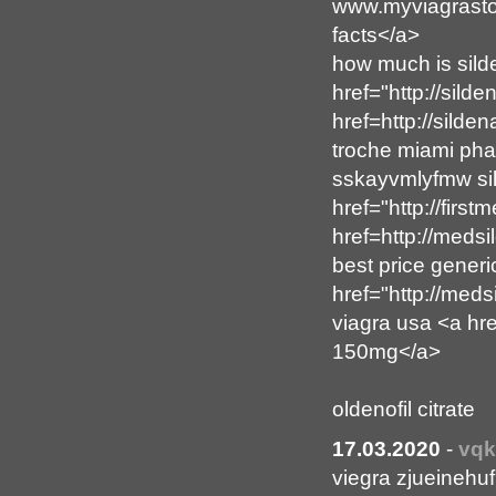
www.myviagrastore
facts</a>
how much is silden
href="http://sild
href=http://silde
troche miami ph
sskayvmlyfmw sil
href="http://firs
href=http://medsi
best price generi
href="http://meds
viagra usa <a hr
150mg</a>
oldenofil citrate
17.03.2020
-
vq
viegra zjueinehufi