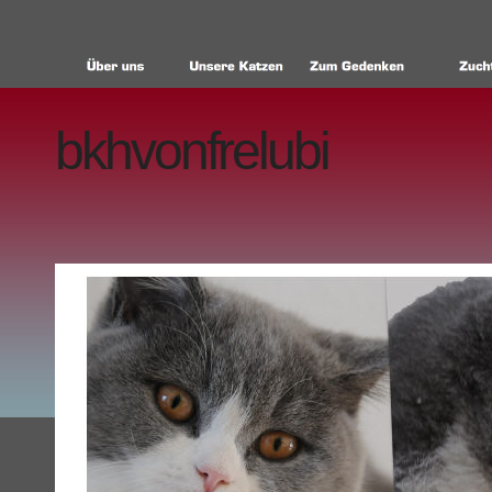
bkhvonfrelubi