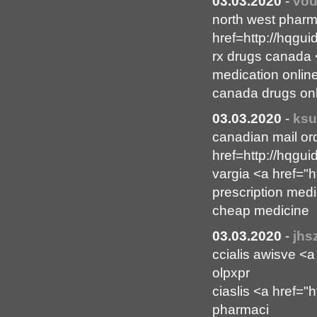
03.03.2020
-
vo
north west phar
href=http://hqgui
rx drugs canada 
medication onlin
canada drugs on
03.03.2020
-
ksu
canadian mail o
href=http://hqgu
vargia <a href="
prescription med
cheap medicine
03.03.2020
-
jhs
ccialis awisve <
olpxpr
ciaslis <a href=
pharmaci