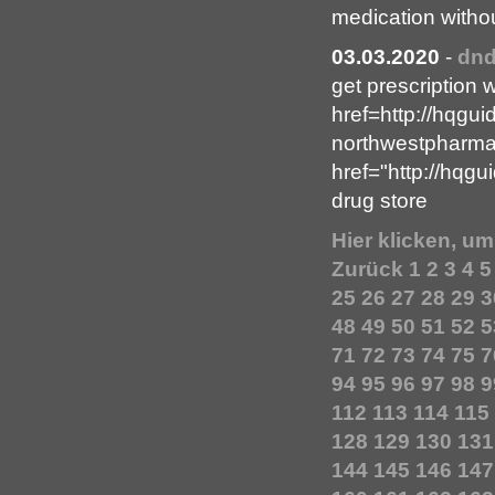
medication withou
03.03.2020
-
dnd
get prescription 
href=http://hqgu
northwestpharm
href="http://hqg
drug store
Hier klicken, u
Zurück
1
2
3
4
5
25
26
27
28
29
3
48
49
50
51
52
5
71
72
73
74
75
7
94
95
96
97
98
9
112
113
114
115
128
129
130
131
144
145
146
147