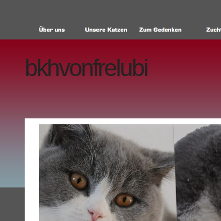
bkhvonfrelubi