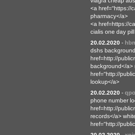
viagra cheap aust
<a href="https:
pharmacy</a>
<a href=https:/
cialis one day pill
20.02.2020
-
hb
dshs background
href=http://publ
background</a> r
href="http://pub
lookup</a>
20.02.2020
-
qp
phone number lo
href=http://publ
records</a> whit
href="http://pub
20.02.2020
-
xn