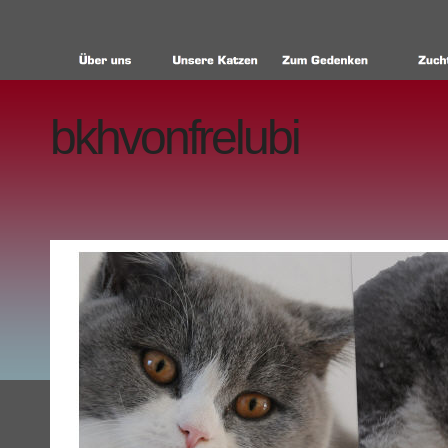
bkhvonfrelubi