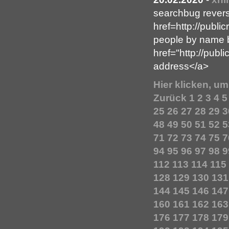
searchbug rever
href=http://publ
people by name b
href="http://pub
address</a>
Hier klicken, u
Zurück
1
2
3
4
5
25
26
27
28
29
3
48
49
50
51
52
5
71
72
73
74
75
7
94
95
96
97
98
9
112
113
114
115
128
129
130
131
144
145
146
147
160
161
162
163
176
177
178
179