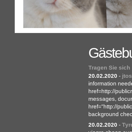
Gästeb
Tragen Sie sich
20.02.2020
-
jto
information need
href=http://publi
messages, docum
href="http://pub
background che
20.02.2020
-
Tyr