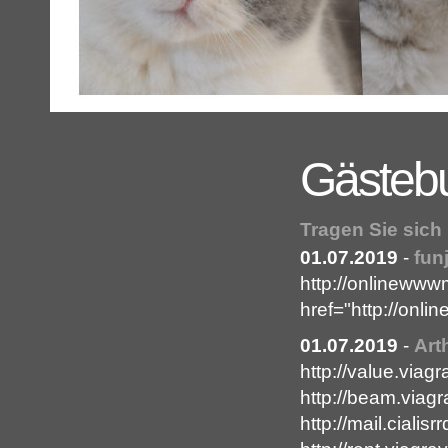
Gästeb
Tragen Sie sich
01.07.2019
-
fun
http://onlinewwwm
href="http://on
01.07.2019
-
Art
http://value.viag
http://beam.viag
http://mail.cialis