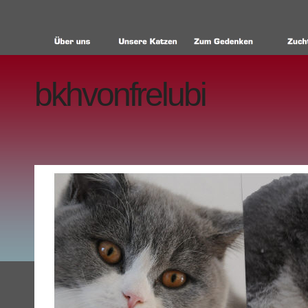
bkhvonfrelubi