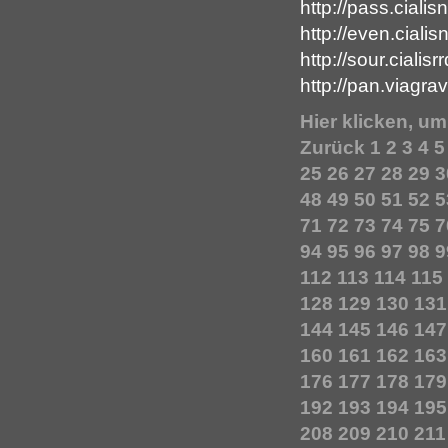
http://pass.ciali
http://even.ciali
http://sour.cialis
http://pan.viagr
Hier klicken, u
Zurück
1
2
3
4
5
25
26
27
28
29
3
48
49
50
51
52
5
71
72
73
74
75
7
94
95
96
97
98
9
112
113
114
115
128
129
130
131
144
145
146
147
160
161
162
163
176
177
178
179
192
193
194
195
208
209
210
211