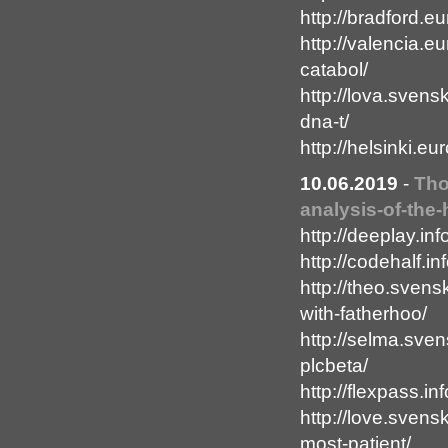
http://bradford.e
http://valencia.e
catabol/
http://lova.svensk
dna-t/
http://helsinki.eur
10.06.2019
-
Tho
analysis-of-the-h
http://deeplay.inf
http://codehalf.i
http://theo.svens
with-fatherhoo/
http://selma.sven
plcbeta/
http://flexpass.inf
http://love.svens
most-patient/