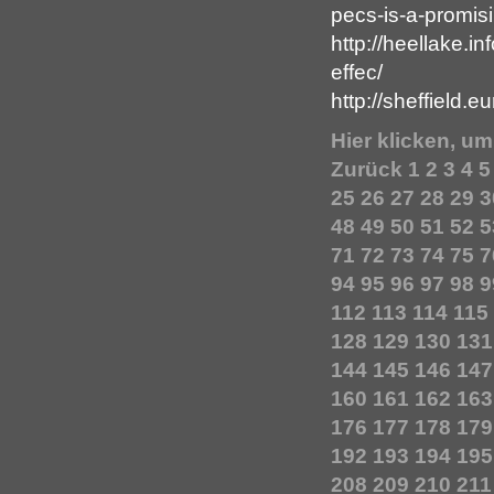
pecs-is-a-promisi
http://heellake.in
effec/
http://sheffield.
Hier klicken, u
Zurück
1
2
3
4
5
25
26
27
28
29
3
48
49
50
51
52
5
71
72
73
74
75
7
94
95
96
97
98
9
112
113
114
115
128
129
130
131
144
145
146
147
160
161
162
163
176
177
178
179
192
193
194
195
208
209
210
211