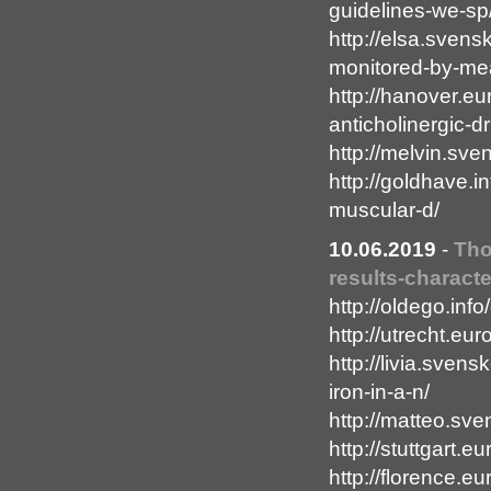
guidelines-we-sp
http://elsa.svens
monitored-by-me
http://hanover.eu
anticholinergic-d
http://melvin.sve
http://goldhave.i
muscular-d/
10.06.2019
-
Tho
results-characte
http://oldego.inf
http://utrecht.eur
http://livia.svens
iron-in-a-n/
http://matteo.sve
http://stuttgart.
http://florence.e