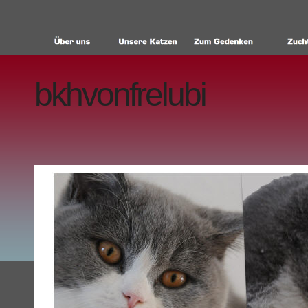
bkhvonfrelubi