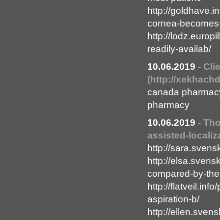
http://goldhave.i
cornea-becomes-
http://lodz.europ
readily-availab/
10.06.2019
-
Cli
(http://xekhach
canada pharmacy
pharmacy
10.06.2019
-
Tho
assisted-localiza
http://sara.svensk
http://elsa.svens
compared-by-the-
http://flatveil.i
aspiration-b/
http://ellen.sven