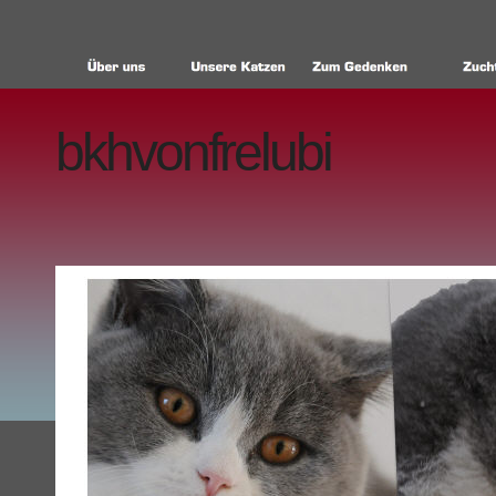
bkhvonfrelubi