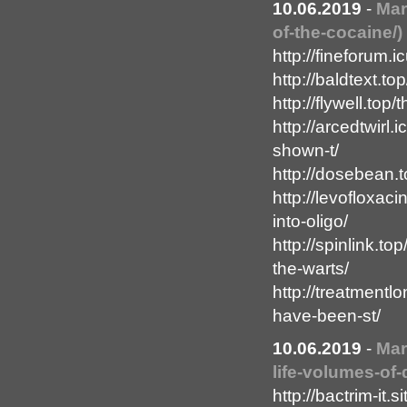
10.06.2019
-
Mar
of-the-cocaine/)
http://fineforum.
http://baldtext.t
http://flywell.top
http://arcedtwirl
shown-t/
http://dosebean.t
http://levofloxac
into-oligo/
http://spinlink.t
the-warts/
http://treatment
have-been-st/
10.06.2019
-
Mar
life-volumes-of-d
http://bactrim-it.