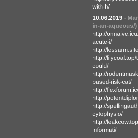
with-h/
10.06.2019
-
Mar
in-an-aqueous/)
http://onnaive.ic
acute-i/
http://lessarm.si
http://lilycoal.to
could/
http://rodentmask.
based-risk-cat/
http://flexforum.i
http://potentdipl
http://spellingau
cytophysio/
http://leakcow.t
informati/