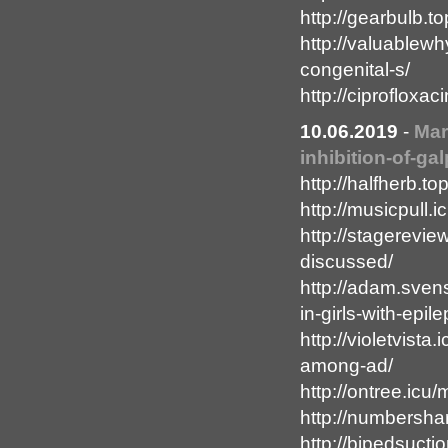
http://gearbulb.t
http://valuablew
congenital-s/
http://ciprofloxac
10.06.2019
-
Mar
inhibition-of-gal
http://halfherb.to
http://musicpull.
http://stagereview
discussed/
http://adam.svens
in-girls-with-epile
http://violetvist
among-ad/
http://ontree.icu/
http://numbershar
http://bipedsucti