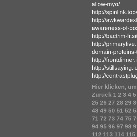
allow-myo/
http://spinlink.to
http://awkwardexh
awareness-of-pos
http://bactrim-fr
http://primaryfiv
domain-proteins-
http://frontdinner
http://stillsaying
http://contrastpl
Hier klicken, u
Zurück
1
2
3
4
5
25
26
27
28
29
3
48
49
50
51
52
5
71
72
73
74
75
7
94
95
96
97
98
9
112
113
114
115