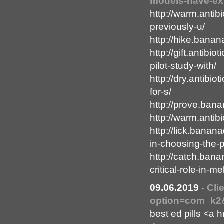
models-have-ex
http://warm.antib
previously-u/
http://hike.banan
http://gift.antibi
pilot-study-with/
http://dry.antibi
for-s/
http://prove.ban
http://warm.anti
http://lick.bana
in-choosing-the-p
http://catch.ban
critical-role-in-me
09.06.2019
-
Cli
option=com_k2&
best ed pills <a 