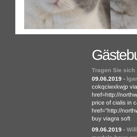
Gästeb
Tragen Sie sich
09.06.2019
-
lga
cokqciwxkwjp via
href=http://nort
price of cialis in
href="http://nor
buy viagra soft
09.06.2019
-
Wil