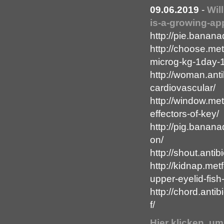
09.06.2019
-
Wil
is-a-growing-app
http://pie.banana
http://choose.me
microg-kg-1day-1
http://woman.anti
cardiovascular/
http://window.me
effectors-of-key/
http://pig.banan
on/
http://shout.anti
http://kidnap.me
upper-eyelid-fish
http://chord.anti
f/
Hier klicken, u