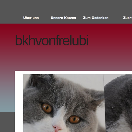
bkhvonfrelubi