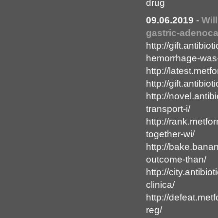
drug
09.06.2019
-
Wil
gastric-adenoca
http://gift.antib
hemorrhage-was
http://latest.me
http://gift.antibi
http://novel.anti
transport-i/
http://rank.metf
together-wi/
http://bake.bana
outcome-than/
http://city.antibi
clinica/
http://defeat.me
reg/