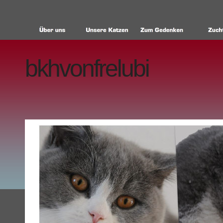
bkhvonfrelubi