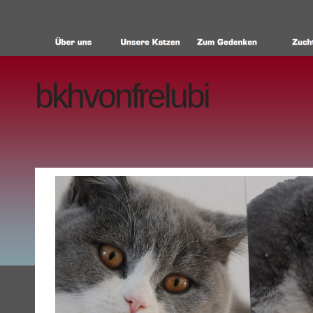
bkhvonfrelubi