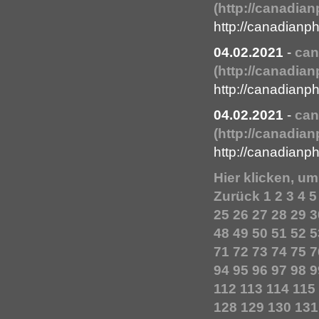
(http://canadi
http://canadian
04.02.2021
-
can
(http://canadia
http://canadian
04.02.2021
-
can
(http://canadia
http://canadianp
Hier klicken, u
Zurück
1
2
3
4
5
25
26
27
28
29
3
48
49
50
51
52
5
71
72
73
74
75
7
94
95
96
97
98
9
112
113
114
115
128
129
130
131