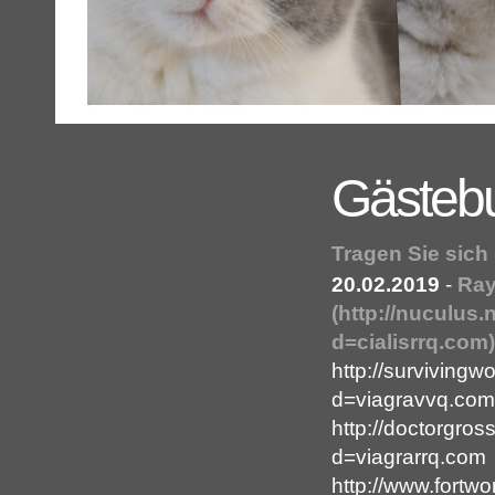
Gästeb
Tragen Sie sich
20.02.2019
-
Ray
(http://nuculus
d=cialisrrq.com)
http://surviving
d=viagravvq.com
http://doctorgro
d=viagrarrq.com
http://www.fortw