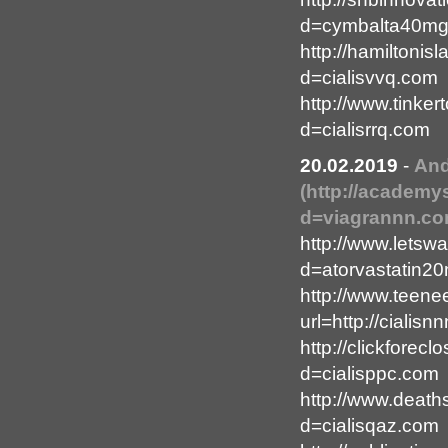
d=cymbalta40m
http://hamiltonis
d=cialisvvq.com
http://www.tinke
d=cialisrrq.com
20.02.2019
-
An
(http://academy
d=viagrannn.co
http://www.letsw
d=atorvastatin2
http://www.teen
url=http://cialisn
http://clickfore
d=cialisppc.com
http://www.death
d=cialisqaz.com