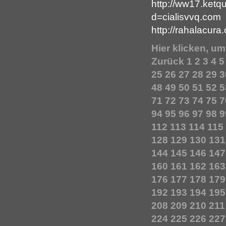
http://ww17.ket
d=cialisvvq.com
http://rahalacur
Hier klicken, u
Zurück
1
2
3
4
5
25
26
27
28
29
3
48
49
50
51
52
5
71
72
73
74
75
7
94
95
96
97
98
9
112
113
114
115
128
129
130
131
144
145
146
147
160
161
162
163
176
177
178
179
192
193
194
195
208
209
210
211
224
225
226
227