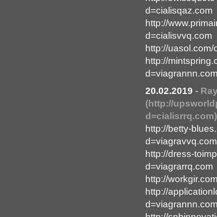
d=cialisqaz.com
http://www.prima
d=cialisvvq.com
http://uasol.com
http://mintsprin
d=viagrannn.co
20.02.2019
-
Ray
(http://upsworl
d=cialisrrq.com)
http://betty-blu
d=viagravvq.com
http://dress-toi
d=viagrarrq.com
http://workgir.c
http://applicati
d=viagrannn.co
http://snbinnova