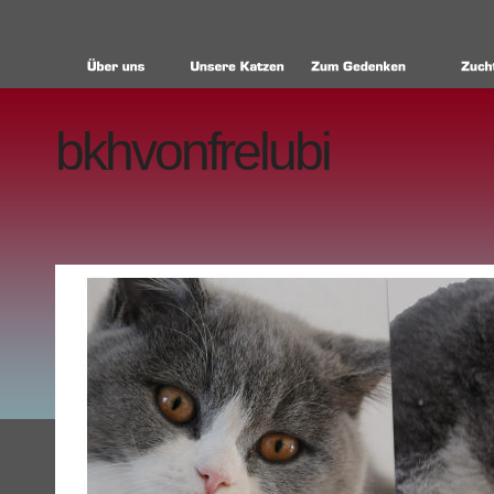
bkhvonfrelubi