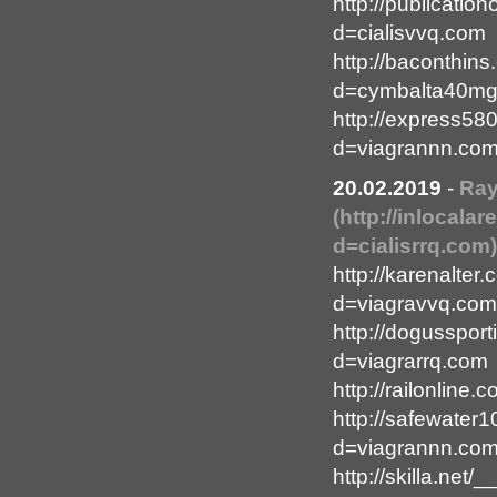
http://publicati
d=cialisvvq.com
http://baconthin
d=cymbalta40m
http://express58
d=viagrannn.co
20.02.2019
-
Ray
(http://inlocala
d=cialisrrq.com)
http://karenalte
d=viagravvq.com
http://dogusspor
d=viagrarrq.com
http://railonlin
http://safewater
d=viagrannn.co
http://skilla.ne