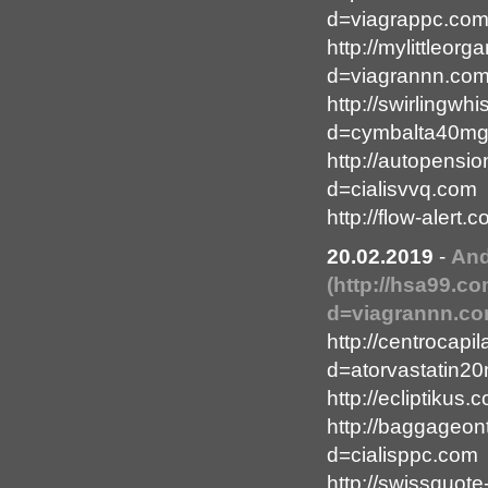
d=viagrappc.co
http://mylittleo
d=viagrannn.co
http://swirlingw
d=cymbalta40m
http://autopensi
d=cialisvvq.com
http://flow-aler
20.02.2019
-
An
(http://hsa99.c
d=viagrannn.co
http://centrocap
d=atorvastatin2
http://ecliptiku
http://baggageon
d=cialisppc.com
http://swissquot