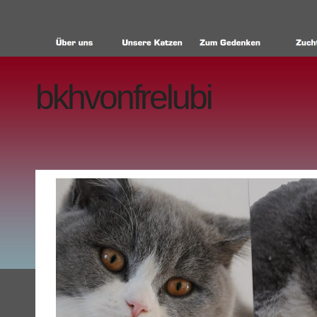
bkhvonfrelubi