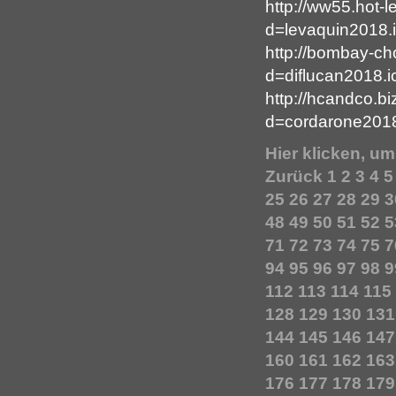
http://ww55.hot-
d=levaquin2018.
http://bombay-c
d=diflucan2018.i
http://hcandco.b
d=cordarone2018
Hier klicken, u
Zurück
1
2
3
4
5
25
26
27
28
29
3
48
49
50
51
52
5
71
72
73
74
75
7
94
95
96
97
98
9
112
113
114
115
128
129
130
131
144
145
146
147
160
161
162
163
176
177
178
179