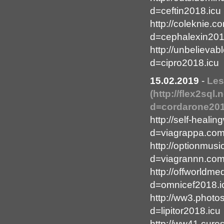
d=ceftin2018.icu
http://coleknie.
d=cephalexin201
http://unbelieva
d=cipro2018.icu
15.02.2019
-
Les
(http://flex2sql
d=cordarone2018
http://self-heal
d=viagrappa.co
http://optionmus
d=viagrannn.co
http://offworldm
d=omnicef2018.i
http://ww3.photo
d=lipitor2018.icu
http://ww41.cur