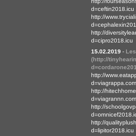
http://fourseaso
d=ceftin2018.icu
http://www.tryci
d=cephalexin201
http://diversity
d=cipro2018.icu
15.02.2019
-
Les
(http://tinyhea
d=cordarone2018
http://www.eatap
d=viagrappa.co
http://hitechhom
d=viagrannn.co
http://schoolgov
d=omnicef2018.i
http://qualitypl
d=lipitor2018.icu