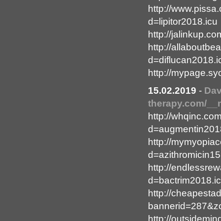
http://www.pissa
d=lipitor2018.icu
http://jalinkup.c
http://allaboutb
d=diflucan2018.i
http://mypage.sy
15.02.2019
-
Dav
therapy.com/__m
http://whqinc.co
d=augmentin2018
http://mymyopiac
d=azithromicin15
http://endlessre
d=bactrim2018.i
http://cheapesta
bannerid=287&zo
http://outsidemi