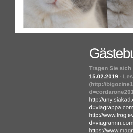
Gästeb
Tragen Sie sich
15.02.2019
-
Les
(http://bigozin
d=cordarone2018
http://uny.siaka
d=viagrappa.co
http://www.frogl
d=viagrannn.co
https://www.magne