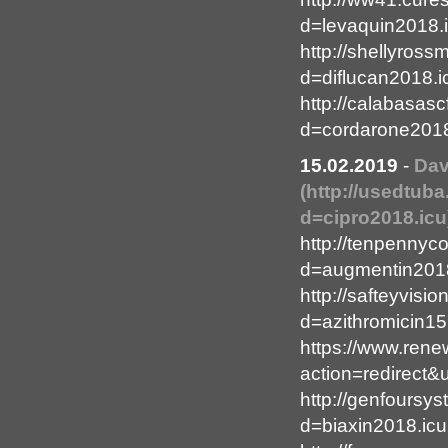
d=levaquin2018.
http://shellyros
d=diflucan2018.i
http://calabasas
d=cordarone2018
15.02.2019
-
Dav
(http://usedtub
d=cipro2018.icu
http://tenpennyc
d=augmentin2018
http://safteyvis
d=azithromicin15
https://www.ren
action=redirect&u
http://genfoursy
d=biaxin2018.icu