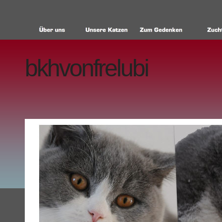
bkhvonfrelubi