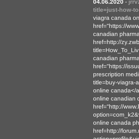
04.06.2020
-
jrr
title=just-how-t
viagra canada on
href="https://ww
canadian pharma
href=http://zy.zw
title=How_To_Liv
canadian pharma
href="https://iss
prescription medi
title=buy-viagra
online canada</
online canadian 
href="http://www
option=com_k2&v
online canada p
href=http://foru
action=profile&u