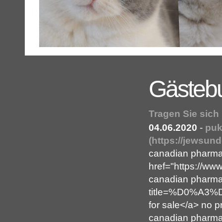
Gästeb
Tragen Sie sich
04.06.2020
-
puk
(https://jewsun
canadian pharmac
href="https://ww
canadian pharmac
title=%D0%A3
for sale</a> no p
canadian pharma