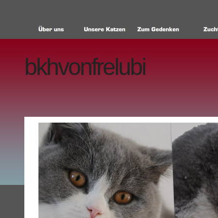
bkhvonfrelubi