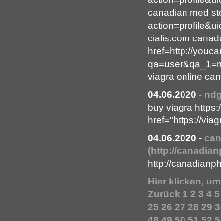
canadian med sto
action=profile&u
cialis.com canad
href=http://youc
qa=user&qa_1=mc
viagra online c
04.06.2020
-
nd
buy viagra https:
href="https://via
04.06.2020
-
can
(http://canadi
http://canadian
Hier klicken, u
Zurück
1
2
3
4
5
25
26
27
28
29
3
48
49
50
51
52
5