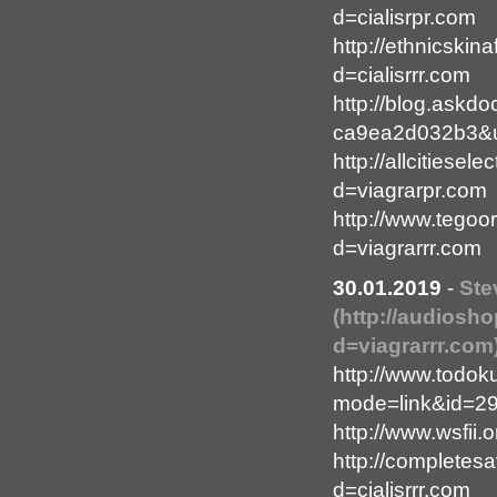
d=cialisrpr.com
http://ethnicski
d=cialisrrr.com
http://blog.askd
ca9ea2d032b3&ur
http://allcitiese
d=viagrarpr.com
http://www.tegoo
d=viagrarrr.com
30.01.2019
-
Ste
(http://audiosh
d=viagrarrr.com
http://www.todoku
mode=link&id=296
http://www.wsfii
http://completes
d=cialisrrr.com