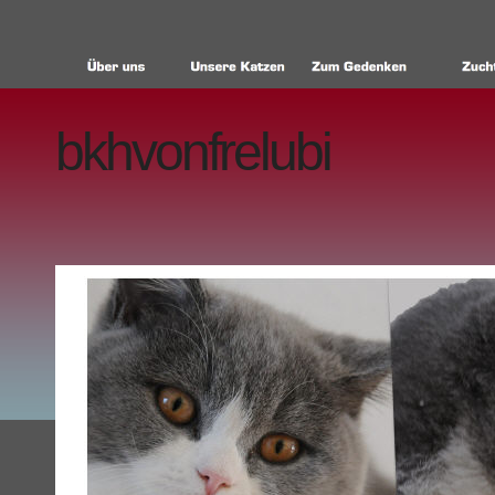
bkhvonfrelubi