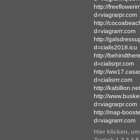
http://freeflowe
d=viagrarpr.com
http://cocoabeac
d=viagrarrr.com
http://galsdress
d=cialis2018.icu
http://behindthe
d=cialisrpr.com
http://ww17.cas
d=cialisrrr.com
http://kabillion
http://www.busk
d=viagrarpr.com
http://map-boost
d=viagrarrr.com
Hier klicken, u
Zurück
1
2
3
4
5