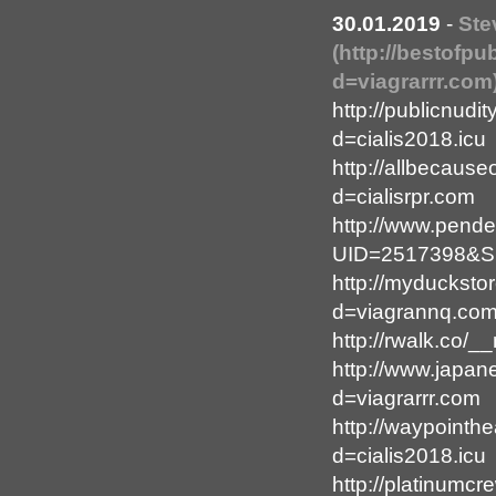
30.01.2019
-
Ste
(http://bestofp
d=viagrarrr.com
http://publicnud
d=cialis2018.icu
http://allbecaus
d=cialisrpr.com
http://www.pende
UID=2517398&Sub
http://myducksto
d=viagrannq.co
http://rwalk.co/
http://www.japa
d=viagrarrr.com
http://waypointh
d=cialis2018.icu
http://platinumc