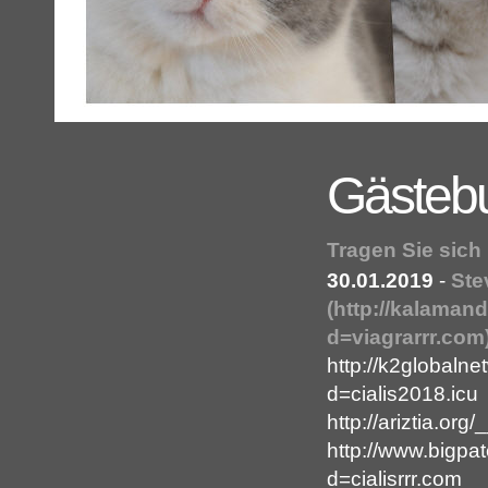
Gästeb
Tragen Sie sich
30.01.2019
-
Ste
(http://kalaman
d=viagrarrr.com
http://k2globaln
d=cialis2018.icu
http://ariztia.or
http://www.bigpa
d=cialisrrr.com