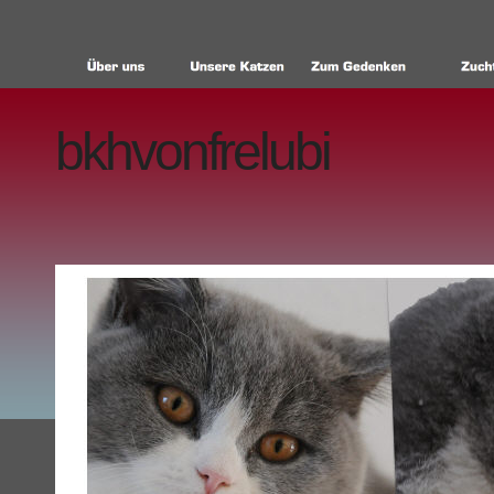
bkhvonfrelubi