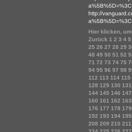
a%5B%5D=%3Ca+
http://vanguard.
a%5B%5D=%3Ca+
Hier klicken, u
Zurück
1
2
3
4
5
25
26
27
28
29
3
48
49
50
51
52
5
71
72
73
74
75
7
94
95
96
97
98
9
112
113
114
115
128
129
130
131
144
145
146
147
160
161
162
163
176
177
178
179
192
193
194
195
208
209
210
211
224
225
226
227